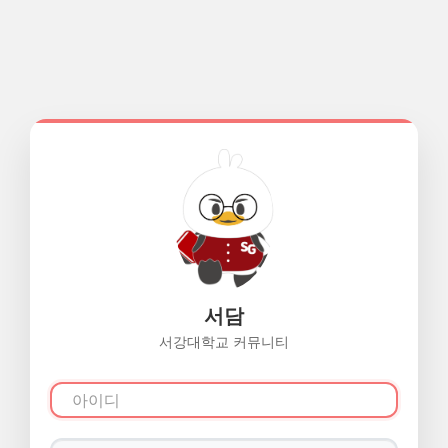
서담
서강대학교 커뮤니티