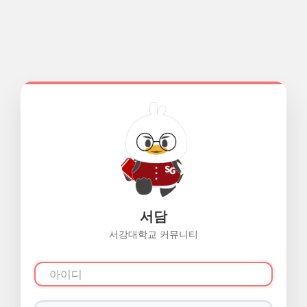
서담
서강대학교 커뮤니티