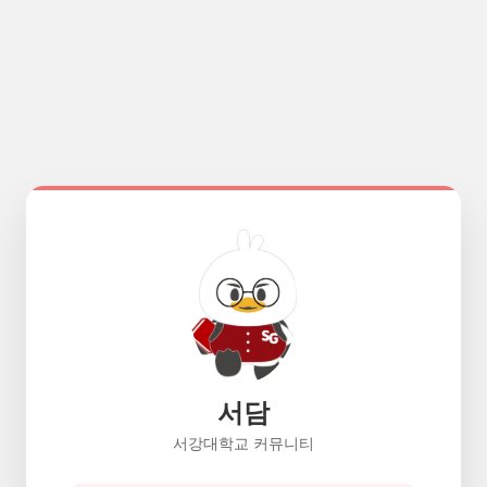
서담
서강대학교 커뮤니티