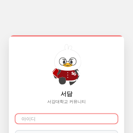
서담
서강대학교 커뮤니티