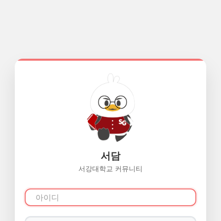
서담
서강대학교 커뮤니티