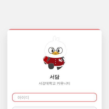
서담
서강대학교 커뮤니티