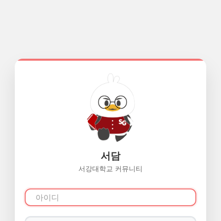
서담
서강대학교 커뮤니티