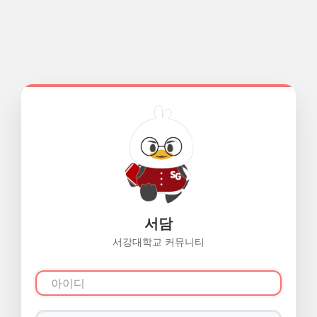
서담
서강대학교 커뮤니티