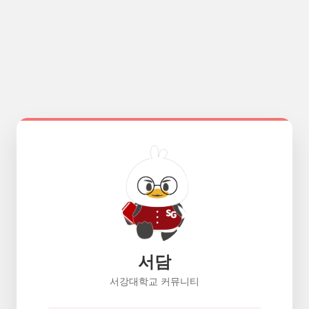
서담
서강대학교 커뮤니티