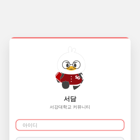
서담
서강대학교 커뮤니티