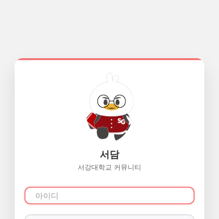
서담
서강대학교 커뮤니티