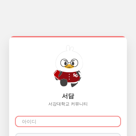
서담
서강대학교 커뮤니티