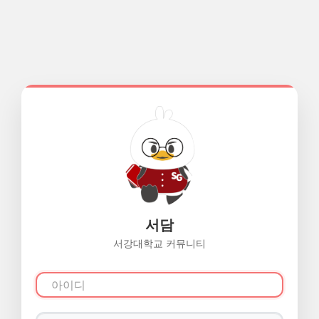
서담
서강대학교 커뮤니티