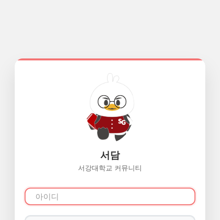
서담
서강대학교 커뮤니티