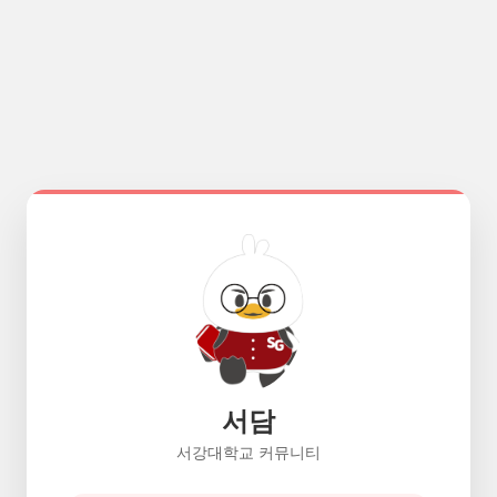
서담
서강대학교 커뮤니티