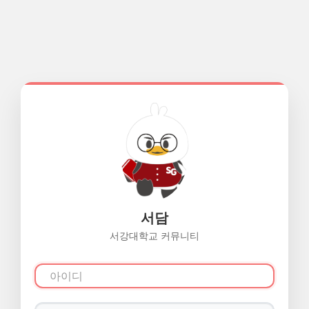
서담
서강대학교 커뮤니티