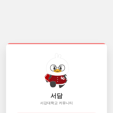
서담
서강대학교 커뮤니티