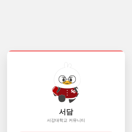
서담
서강대학교 커뮤니티