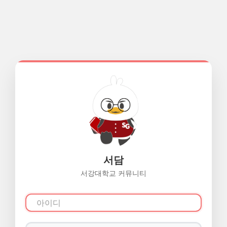
서담
서강대학교 커뮤니티