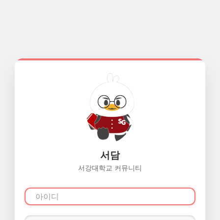
서담
서강대학교 커뮤니티