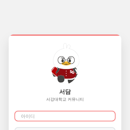
서담
서강대학교 커뮤니티