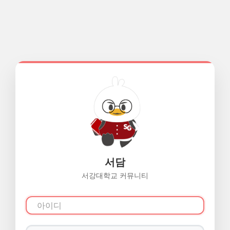
서담
서강대학교 커뮤니티