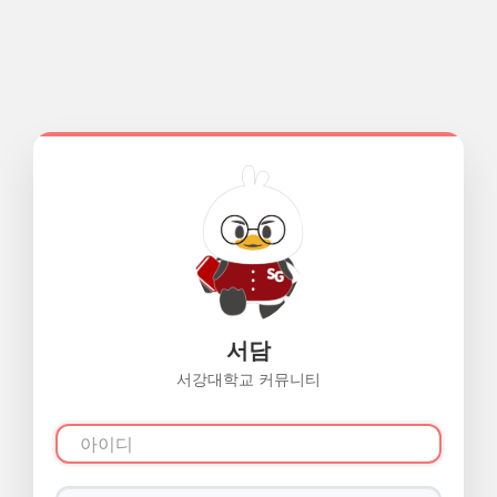
서담
서강대학교 커뮤니티