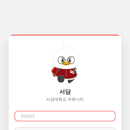
서담
서강대학교 커뮤니티