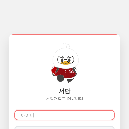
서담
서강대학교 커뮤니티