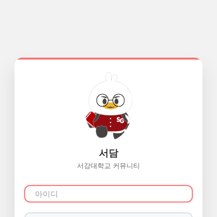
서담
서강대학교 커뮤니티