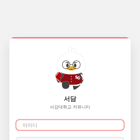
서담
서강대학교 커뮤니티