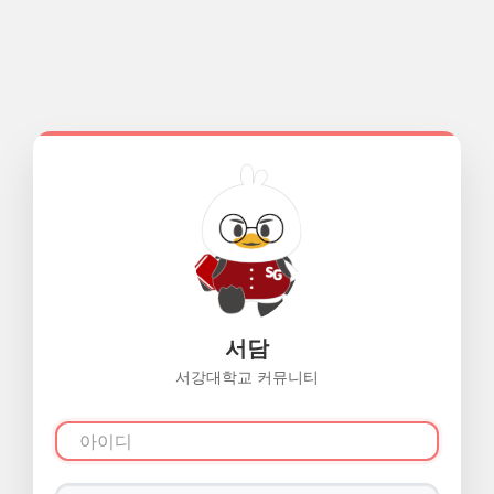
서담
서강대학교 커뮤니티