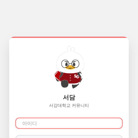
서담
서강대학교 커뮤니티