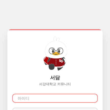
서담
서강대학교 커뮤니티