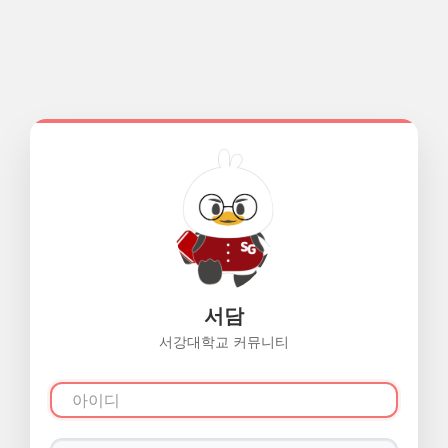
서담
서강대학교 커뮤니티