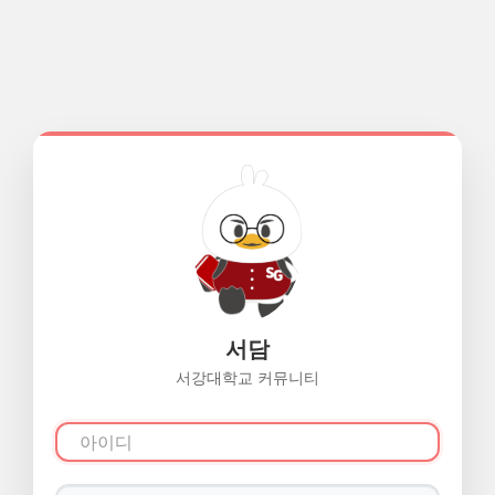
서담
서강대학교 커뮤니티