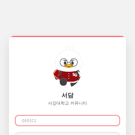
서담
서강대학교 커뮤니티