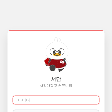
서담
서강대학교 커뮤니티