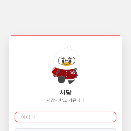
서담
서강대학교 커뮤니티