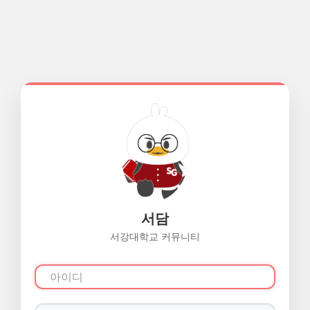
서담
서강대학교 커뮤니티