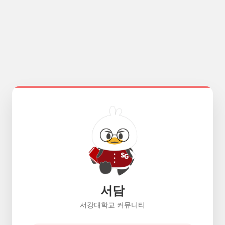
서담
서강대학교 커뮤니티