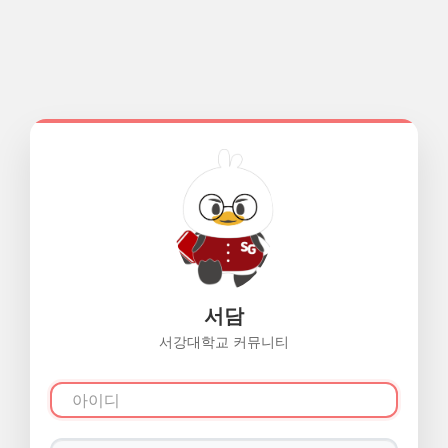
서담
서강대학교 커뮤니티