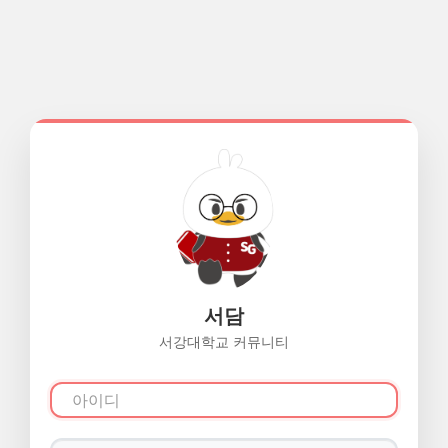
서담
서강대학교 커뮤니티