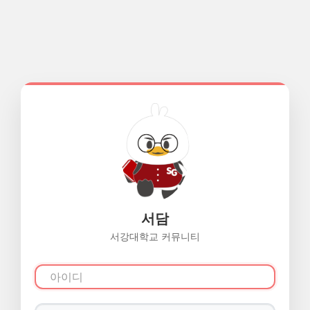
서담
서강대학교 커뮤니티