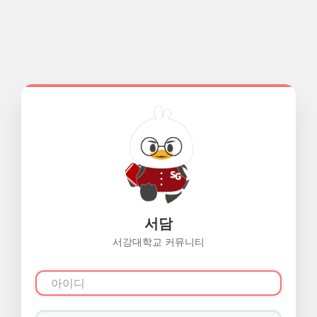
서담
서강대학교 커뮤니티