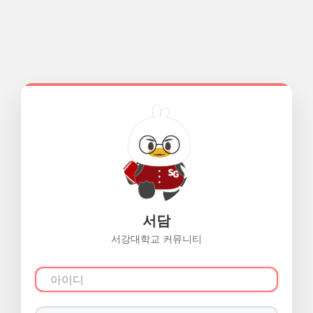
서담
서강대학교 커뮤니티