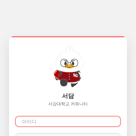
서담
서강대학교 커뮤니티