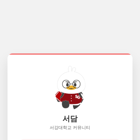
서담
서강대학교 커뮤니티