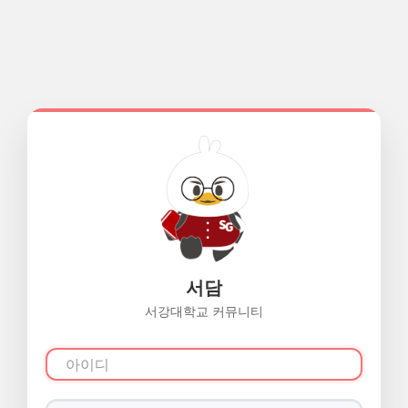
서담
서강대학교 커뮤니티