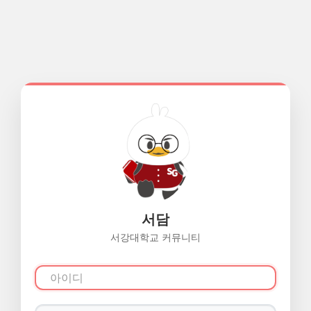
서담
서강대학교 커뮤니티