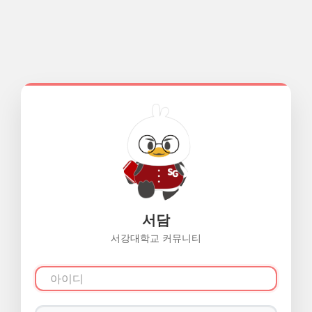
서담
서강대학교 커뮤니티