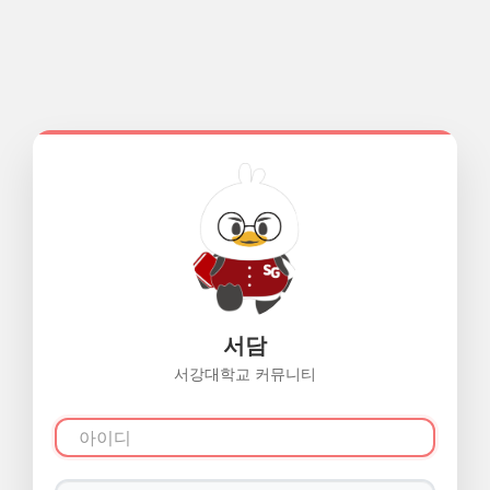
서담
서강대학교 커뮤니티