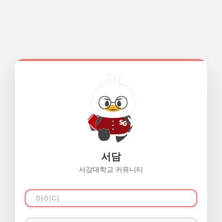
서담
서강대학교 커뮤니티