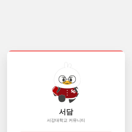
서담
서강대학교 커뮤니티